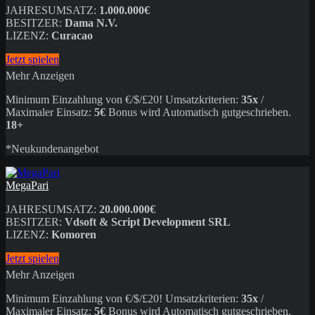
JAHRESUMSATZ:
1.000.000€
BESITZER:
Dama N.V.
LIZENZ:
Curacao
Jetzt spielen
Mehr Anzeigen
Minimum Einzahlung von €/$/£20! Umsatzkriterien:
35x
/
Maximaler Einsatz:
5€
Bonus wird Automatisch gutgeschrieben.
18+
*Neukundenangebot
MegaPari
JAHRESUMSATZ:
20.000.000€
BESITZER:
Vdsoft & Script Development SRL
LIZENZ:
Komoren
Jetzt spielen
Mehr Anzeigen
Minimum Einzahlung von €/$/£20! Umsatzkriterien:
35x
/
Maximaler Einsatz:
5€
Bonus wird Automatisch gutgeschrieben.