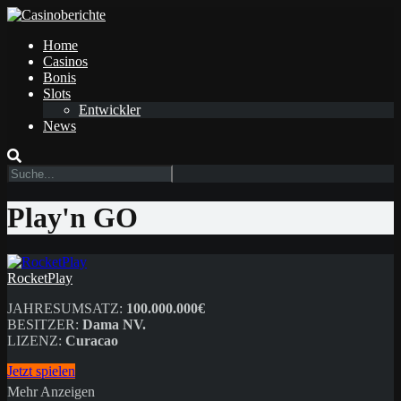
Home
Casinos
Bonis
Slots
Entwickler
News
Play'n GO
RocketPlay
JAHRESUMSATZ:
100.000.000€
BESITZER:
Dama NV.
LIZENZ:
Curacao
Jetzt spielen
Mehr Anzeigen